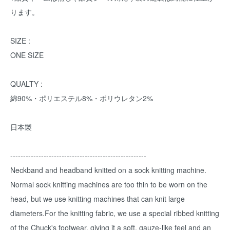
ります。
SIZE :
ONE SIZE
QUALTY :
綿90%・ポリエステル8%・ポリウレタン2%
日本製
-----------------------------------------------------
Neckband and headband knitted on a sock knitting machine.
Normal sock knitting machines are too thin to be worn on the
head, but we use knitting machines that can knit large
diameters.For the knitting fabric, we use a special ribbed knitting
of the Chuck's footwear, giving it a soft, gauze-like feel and an