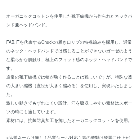
オーガニックコットンを使用した靴下編機から作られたネックバ
ンド兼ヘッドバンド。
FAB.ITを代表するChuckの履き口リブの特殊編みを採用し、通常
のネック・ヘッドバンドでは感じることができないガーゼのよう
な柔らかな肌触り、極上のフィット感のネック・ヘッドバンドで
す。
通常の靴下編機では幅が狭く作ることは難しいですが、特殊な釜
の大きい編機（直径が大きく編める）を使用し、実現いたしまし
た。
激しい動きでもずれにくい設計、汗を吸収しやすい素材はスポー
ツの時にも適しています。
素材には、抗菌防臭加工を施したオーガニックコットンを使用。
※品質ネームは無し ( 品質シール対応 ) 裏の縫製は綺麗に仕上が