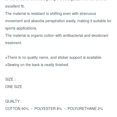
excellent fit.
The material is resistant to shifting even with strenuous
movement and absorbs perspiration easily, making it suitable for
sports applications.
The material is organic cotton with antibacterial and deodorant
treatment.
※There is no quality name, and sticker support is available.
※Sewing on the back is neatly finished.
SIZE：
ONE SIZE
QUALTY :
COTTON 90% ・ POLYESTER 8% ・ POLYURETHANE 2%