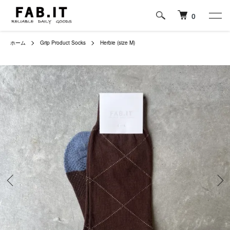
0
ホーム
Grip Product Socks
Herbie (size M)