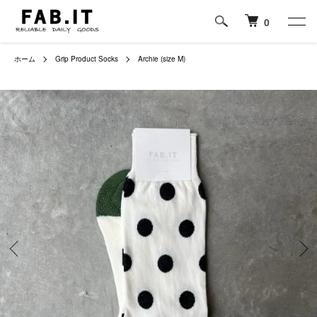
0
ホーム
Grip Product Socks
Archie (size M)