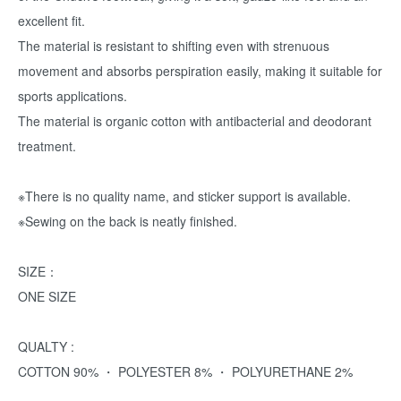
excellent fit.
The material is resistant to shifting even with strenuous
movement and absorbs perspiration easily, making it suitable for
sports applications.
The material is organic cotton with antibacterial and deodorant
treatment.
※There is no quality name, and sticker support is available.
※Sewing on the back is neatly finished.
SIZE：
ONE SIZE
QUALTY :
COTTON 90% ・ POLYESTER 8% ・ POLYURETHANE 2%