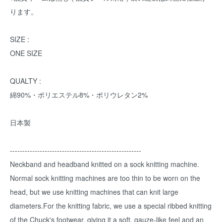
ります。
SIZE :
ONE SIZE
QUALTY :
綿90%・ポリエステル8%・ポリウレタン2%
日本製
-----------------------------------------------------
Neckband and headband knitted on a sock knitting machine.
Normal sock knitting machines are too thin to be worn on the
head, but we use knitting machines that can knit large
diameters.For the knitting fabric, we use a special ribbed knitting
of the Chuck's footwear, giving it a soft, gauze-like feel and an