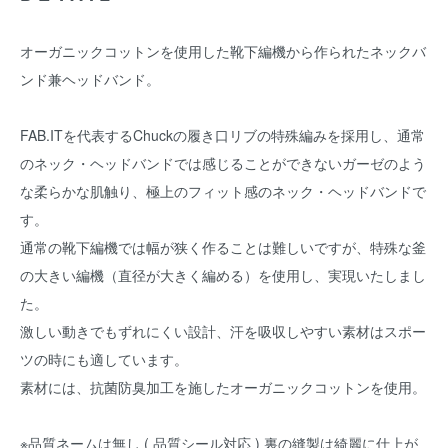
オーガニックコットンを使用した靴下編機から作られたネックバ
ンド兼ヘッドバンド。
FAB.ITを代表するChuckの履き口リブの特殊編みを採用し、通常
のネック・ヘッドバンドでは感じることができないガーゼのよう
な柔らかな肌触り、極上のフィット感のネック・ヘッドバンドで
す。
通常の靴下編機では幅が狭く作ることは難しいですが、特殊な釜
の大きい編機（直径が大きく編める）を使用し、実現いたしまし
た。
激しい動きでもずれにくい設計、汗を吸収しやすい素材はスポー
ツの時にも適しています。
素材には、抗菌防臭加工を施したオーガニックコットンを使用。
※品質ネームは無し ( 品質シール対応 ) 裏の縫製は綺麗に仕上が