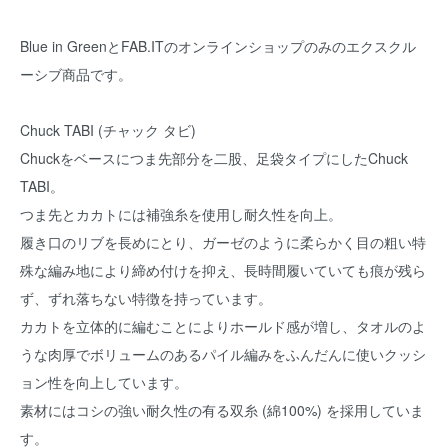
Blue in GreenとFAB.ITのオンラインショップのみのエクスクル
ーシブ商品です。
Chuck TABI (チャック タビ)
Chuckをベースにつま先部分を二股、足袋タイプにしたChuck
TABI。
つま先とカカトには補強糸を使用し耐久性を向上。
履き口のリブを長めにとり、ガーゼのように柔らかく目の粗い特
殊な編み地により締め付けを抑え、長時間履いていても痕が残ら
ず、ずれ落ちない特徴を持っています。
カカトを立体的に編むことによりホールド感が増し、タオルのよ
うな肉厚でボリュームのあるパイル編みをふんだんに使いクッシ
ョン性を向上しています。
素材にはコシの強い耐久性の有る双糸 (綿100%) を採用していま
す。