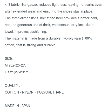
knit fabric, like gauze, reduces tightness, leaving no marks even
after extended wear and ensuring the shoes stay in place.
The three-dimensional knit at the heel provides a better hold,
and the generous use of thick, voluminous terry knit, like a
towel, improves cushioning.
The material is made from a durable, two-ply yarn (100%
cotton) that is strong and durable.
SIZE:
M size(25-27cm)
L size(27-29cm)
QUALTY :
COTTON・NYLON・POLYURETHANE
MADE IN JAPAN