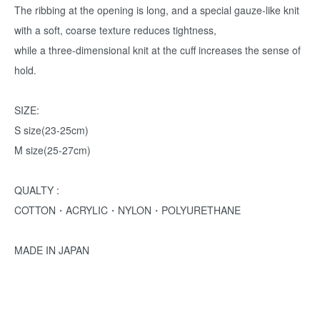
The ribbing at the opening is long, and a special gauze-like knit
with a soft, coarse texture reduces tightness,
while a three-dimensional knit at the cuff increases the sense of
hold.
SIZE:
S size(23-25cm)
M size(25-27cm)
QUALTY :
COTTON・ACRYLIC・NYLON・POLYURETHANE
MADE IN JAPAN