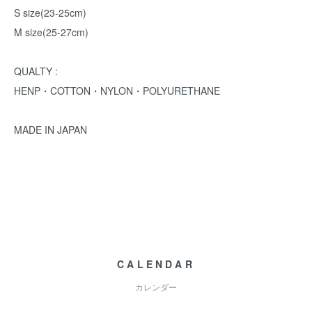
S size(23-25cm)
M size(25-27cm)
QUALTY :
HENP・COTTON・NYLON・POLYURETHANE
MADE IN JAPAN
CALENDAR
カレンダー