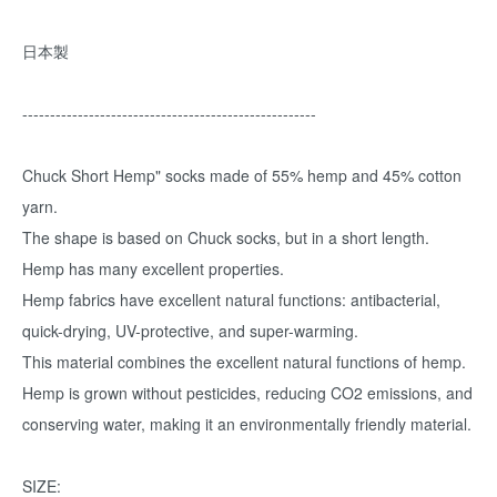
日本製
-----------------------------------------------------
Chuck Short Hemp" socks made of 55% hemp and 45% cotton
yarn.
The shape is based on Chuck socks, but in a short length.
Hemp has many excellent properties.
Hemp fabrics have excellent natural functions: antibacterial,
quick-drying, UV-protective, and super-warming.
This material combines the excellent natural functions of hemp.
Hemp is grown without pesticides, reducing CO2 emissions, and
conserving water, making it an environmentally friendly material.
SIZE: