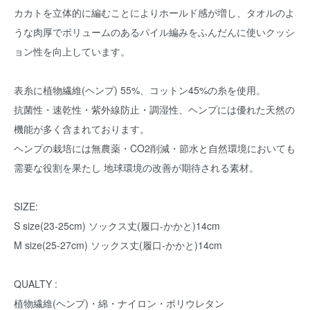
カカトを立体的に編むことによりホールド感が増し、タオルのよ
うな肉厚でボリュームのあるパイル編みをふんだんに使いクッシ
ョン性を向上しています。
表糸に植物繊維(ヘンプ) 55%、コットン45%の糸を使用。
抗菌性・速乾性・紫外線防止・調湿性、ヘンプには優れた天然の
機能が多く含まれております。
ヘンプの栽培には無農薬・CO2削減・節水と自然環境においても
需要な役割を果たし 地球環境の改善が期待される素材。
SIZE:
S size(23-25cm) ソックス丈(履口-かかと)14cm
M size(25-27cm) ソックス丈(履口-かかと)14cm
QUALTY :
植物繊維(ヘンプ)・綿・ナイロン・ポリウレタン