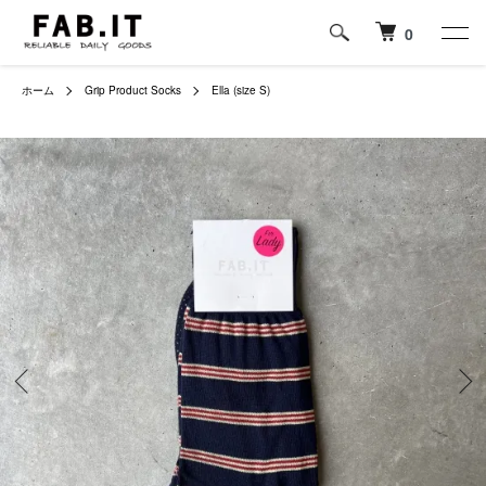
0
ホーム
Grip Product Socks
Ella (size S)