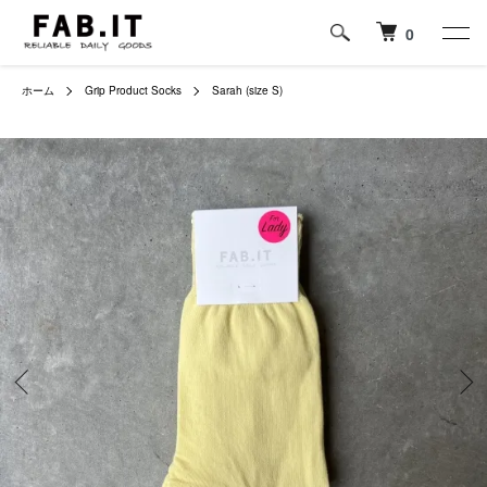
0
ホーム
Grip Product Socks
Sarah (size S)