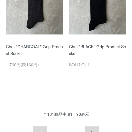
Chet "CHARCOAL" Grip Produ
Chet "BLACK" Grip Product So
ct Socks
cks
1,760円(税160円)
SOLD OUT
全
131
商品中
61 - 90
表示