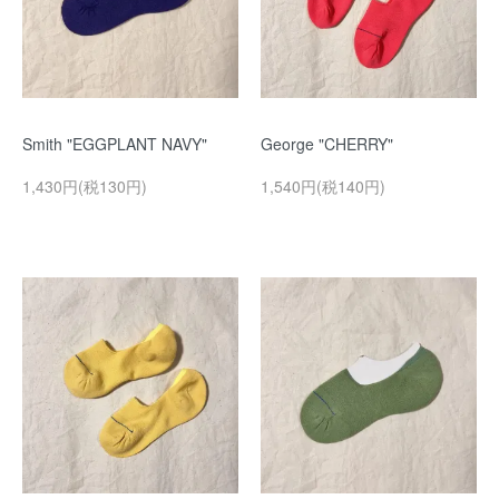
Smith "EGGPLANT NAVY"
George "CHERRY"
1,430円(税130円)
1,540円(税140円)