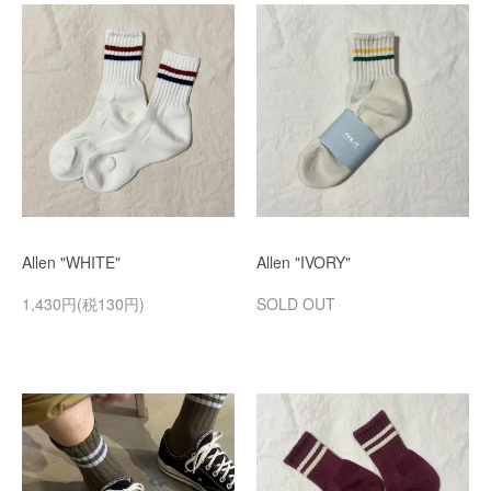
Allen "WHITE"
Allen "IVORY"
1,430円(税130円)
SOLD OUT